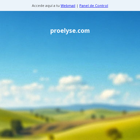
Accede aquí a tu
Webmail
|
Panel de Control
proelyse.com